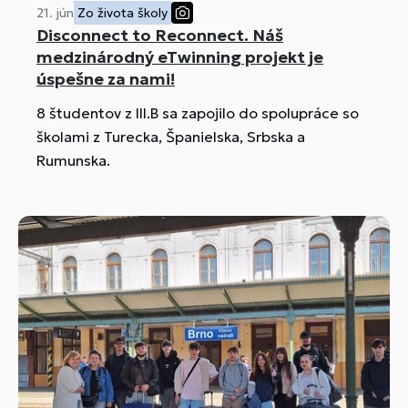
21. jún
Zo života školy
Disconnect to Reconnect. Náš
medzinárodný eTwinning projekt je
úspešne za nami!
8 študentov z III.B sa zapojilo do spolupráce so
školami z Turecka, Španielska, Srbska a
Rumunska.