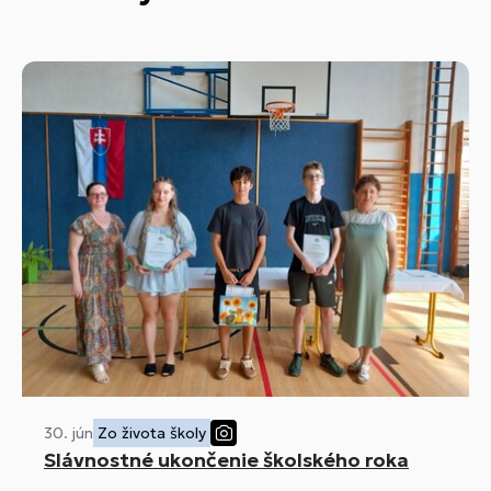
30. jún
Zo života školy
Slávnostné ukončenie školského roka