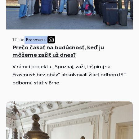
17. jún
Erasmus+
Prečo čakať na budúcnosť, keď ju
môžeme zažiť už dnes?
V rámci projektu „Spoznaj, zaži, inšpiruj sa:
Erasmus+ bez obáv“ absolvovali žiaci odboru IST
odbornú stáž v Brne.