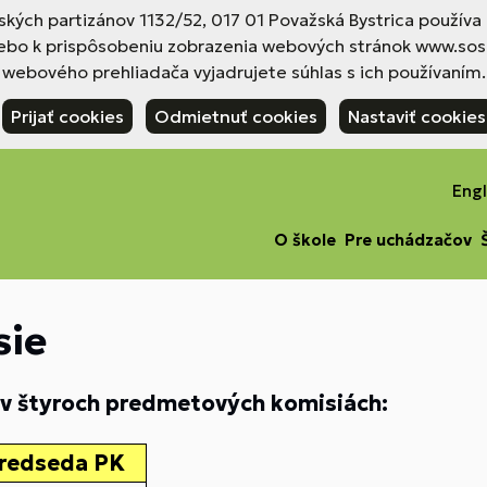
nských partizánov 1132/52, 017 01 Považská Bystrica použív
ebo k prispôsobeniu zobrazenia webových stránok www.sosp
webového prehliadača vyjadrujete súhlas s ich používaním.
Prijať cookies
Odmietnuť cookies
Nastaviť cookies
Engl
O škole
Pre uchádzačov
sie
v štyroch predmetových komisiách:
redseda PK