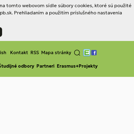
a na tomto webovom sídle súbory cookies, ktoré sú použité
b.sk. Prehliadaním a použitím príslušného nastavenia
ish
Kontakt
RSS
Mapa stránky
Edupage
Facebook
Študijné odbory
Partneri
Erasmus+Projekty