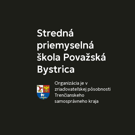
Stredná
priemyselná
škola Považská
Bystrica
Organizácia je v
zriaďovateľskej pôsobnosti
Trenčianskeho
samosprávneho kraja