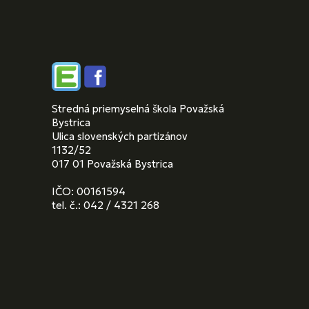
Edupage
Facebook
Stredná priemyselná škola Považská
Bystrica
Ulica slovenských partizánov
1132/52
017 01 Považská Bystrica
IČO: 00161594
tel. č.: 042 / 4321 268