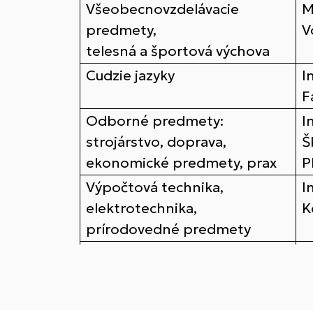
Všeobecnovzdelávacie
M
predmety,
V
telesná a športová výchova
Cudzie jazyky
I
F
Odborné predmety:
I
strojárstvo, doprava,
Š
ekonomické predmety, prax
P
Výpočtová technika,
I
elektrotechnika,
K
prírodovedné predmety