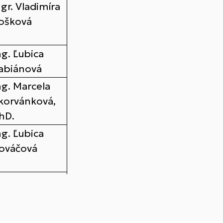
gr. Vladimíra
ošková
ng. Ľubica
abiánová
ng. Marcela
korvánková,
hD.
ng. Ľubica
ováčová