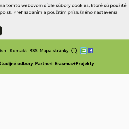
a na tomto webovom sídle súbory cookies, ktoré sú použité
b.sk. Prehliadaním a použitím príslušného nastavenia
ish
Kontakt
RSS
Mapa stránky
Edupage
Facebook
Študijné odbory
Partneri
Erasmus+Projekty