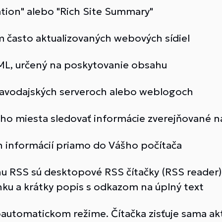
ation" alebo "Rich Site Summary"
 často aktualizovaných webových sídiel
ML, určený na poskytovanie obsahu
ravodajských serveroch alebo weblogoch
ého miesta sledovať informácie zverejňované 
h informácií priamo do Vášho počítača
 RSS sú desktopové RSS čítačky (RSS reader),
ánku a krátky popis s odkazom na úplný text
oautomatickom režime. Čítačka zisťuje sama akt