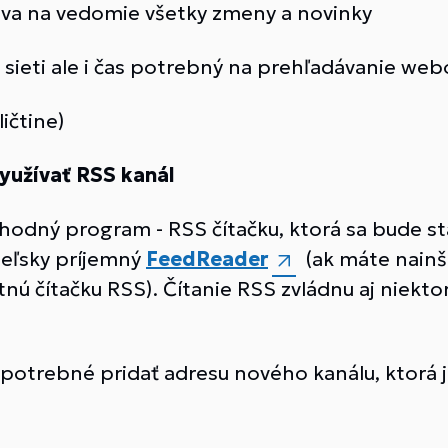
áva na vedomie všetky zmeny a novinky
v sieti ale i čas potrebný na prehľadávanie we
ičtine)
yužívať RSS kanál
 vhodný program - RSS čítačku, ktorá sa bude st
teľsky príjemný
FeedReader
(ak máte nainš
 čítačku RSS). Čítanie RSS zvládnu aj niektor
 potrebné pridať adresu nového kanálu, ktorá j