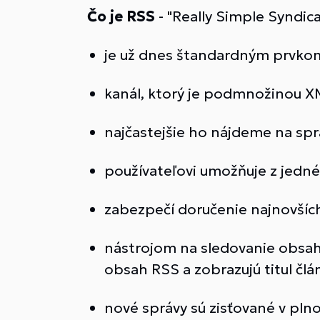
Čo je RSS
- "Really Simple Syndic
je už dnes štandardným prvkom
kanál, ktorý je podmnožinou X
najčastejšie ho nájdeme na sp
používateľovi umožňuje z jedn
zabezpečí doručenie najnovšíc
nástrojom na sledovanie obsahu
obsah RSS a zobrazujú titul čl
nové správy sú zisťované v pln