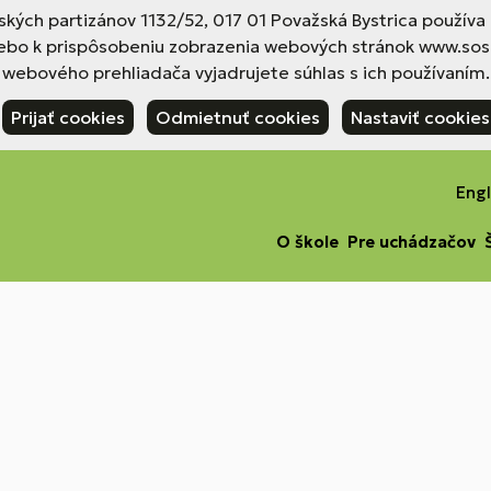
nských partizánov 1132/52, 017 01 Považská Bystrica použív
ebo k prispôsobeniu zobrazenia webových stránok www.sosp
webového prehliadača vyjadrujete súhlas s ich používaním.
Prijať cookies
Odmietnuť cookies
Nastaviť cookies
Engl
O škole
Pre uchádzačov