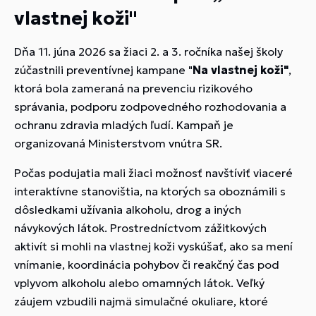
vlastnej koži"
Dňa 11. júna 2026 sa žiaci 2. a 3. ročníka našej školy
zúčastnili preventívnej kampane "
Na vlastnej koži"
,
ktorá bola zameraná na prevenciu rizikového
správania, podporu zodpovedného rozhodovania a
ochranu zdravia mladých ľudí. Kampaň je
organizovaná Ministerstvom vnútra SR.
Počas podujatia mali žiaci možnosť navštíviť viaceré
interaktívne stanovištia, na ktorých sa oboznámili s
dôsledkami užívania alkoholu, drog a iných
návykových látok. Prostredníctvom zážitkových
aktivít si mohli na vlastnej koži vyskúšať, ako sa mení
vnímanie, koordinácia pohybov či reakčný čas pod
vplyvom alkoholu alebo omamných látok. Veľký
záujem vzbudili najmä simulačné okuliare, ktoré