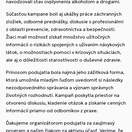
navodzovali stav ovplyvnenia alkoholom a drogami.
Súčasťou kampane boli aj ukážky práce záchranných
zložiek, odborné prednášky, diskusie s profesionálmi
z oblasti prevencie, zdravotníctva a bezpečnosti.
Žiaci mali možnosť získať množstvo užitočných
informácií o rizikách spojených s užívaním návykových
látok, o možnostiach pomoci v krízových situáciách,
ale aj o dôležitosti starostlivosti o duševné zdravie.
Prínosom podujatia bola najmä jeho zážitková forma,
ktorá umožnila mladým ľuďom uvedomiť si následky
nezodpovedného správania a význam správnych
životných rozhodnutí. Kampaň poskytla priestor na
otvorenú diskusiu, kladenie otázok a získanie cenných
informácií priamo od odborníkov z praxe.
Ďakujeme organizátorom podujatia za zaujímavý
program a našim žiakom za aktívnu účasť. Veríme, že