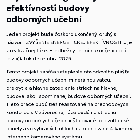
efektívnosti budovy
odborných učební
Jeden projekt bude čoskoro ukončený, druhý s
názvom ZVÝŠENIE ENERGETICKEJ EFEKTÍVNOSTI ... je
v realizačnej fáze. Predbežný termín ukončenia prác
je začiatok decembra 2025.
Tento projekt zahŕňa zateplenie obvodového plášťa
budovy odborných učební minerálnou vatou,
prekrytie a hlavne zateplenie striech na hlavnej
budove, ako i spomínanej budove odborných učební.
Tieto práce budú tiež realizované na prechodových
koridoroch. V záverečnej fáze budú na strechu
budovy odborných učební inštalované fotovoltaické
panely a vo vybraných uhloch namontované 4 kamery
interného kamerového systému.