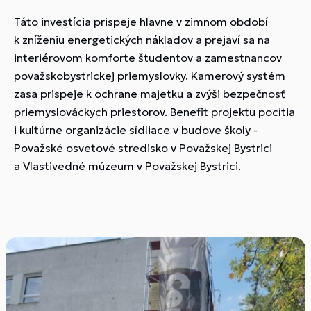
Táto investícia prispeje hlavne v zimnom období
k zníženiu energetických nákladov a prejaví sa na
interiérovom komforte študentov a zamestnancov
považskobystrickej priemyslovky. Kamerový systém
zasa prispeje k ochrane majetku a zvýši bezpečnosť
priemyslováckych priestorov. Benefit projektu pocítia
i kultúrne organizácie sídliace v budove školy -
Považské osvetové stredisko v Považskej Bystrici
a Vlastivedné múzeum v Považskej Bystrici.