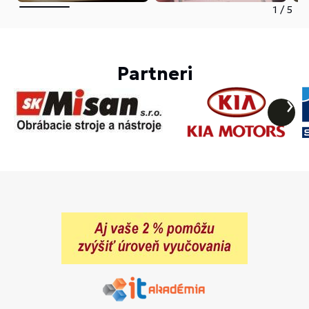
1
/
5
Partneri