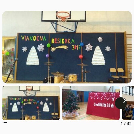
1
/
32