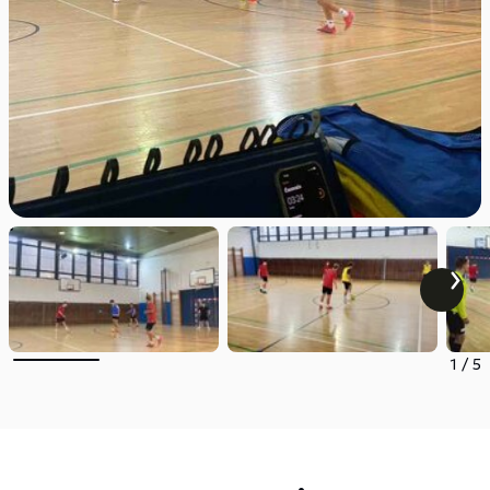
1
/
5