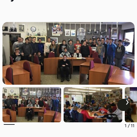
1
/
11