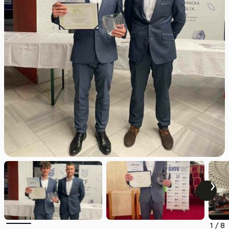
1
/
8