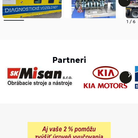
1
/
6
Partneri