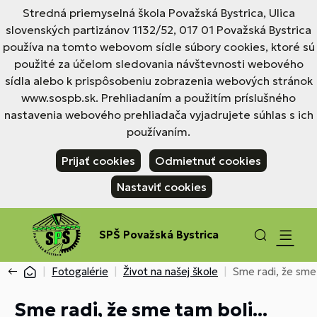
Stredná priemyselná škola Považská Bystrica, Ulica
slovenských partizánov 1132/52, 017 01 Považská Bystrica
používa na tomto webovom sídle súbory cookies, ktoré sú
použité za účelom sledovania návštevnosti webového
sídla alebo k prispôsobeniu zobrazenia webových stránok
www.sospb.sk. Prehliadaním a použitím príslušného
nastavenia webového prehliadača vyjadrujete súhlas s ich
používaním.
Prijať cookies
Odmietnuť cookies
Nastaviť cookies
SPŠ Považská Bystrica
Fotogalérie
Život na našej škole
Sme radi, že sme 
Sme radi, že sme tam boli...