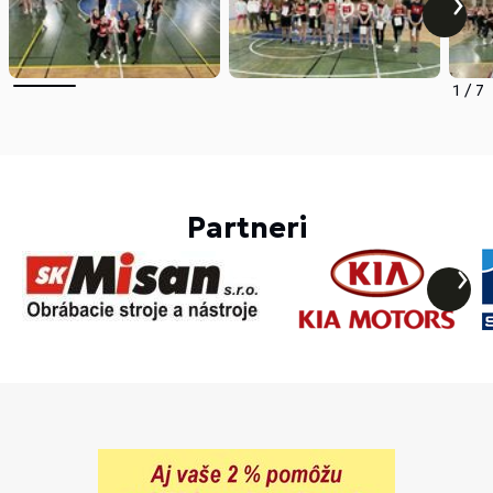
1
/
7
Partneri