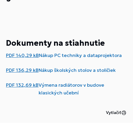
Dokumenty na stiahnutie
PDF
140,29 kB
Nákup PC techniky a dataprojektora
PDF
136,29 kB
Nákup školských stolov a stoličiek
PDF
132,69 kB
Výmena radiátorov v budove
klasických učební
Vytlačiť