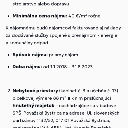
strojárstvo alebo dopravu
Minimálna cena nájmu:
40 €/m² ročne
K nájomnému budú nájomcovi fakturované aj náklady
za dodávané služby spojené s prenájmom - energie
a komunálny odpad.
Spôsob nájmu:
priamy nájom
Doba nájmu:
od 1.1.2018 – 31.8.2023
Nebytové priestory
(kabinet č. 3 a učebňa č. 17)
o celkovej výmere 88 m²
a
k nim prislúchajúci
hnuteľný majetok
– nachádzajúce sa v budove
SPŠ Považská Bystrica na adrese Ul. slovenských
partizánov 1132/52, 017 01 Považská Bystrica,
zapísanej na LV č. 6584, kat. územie Považská