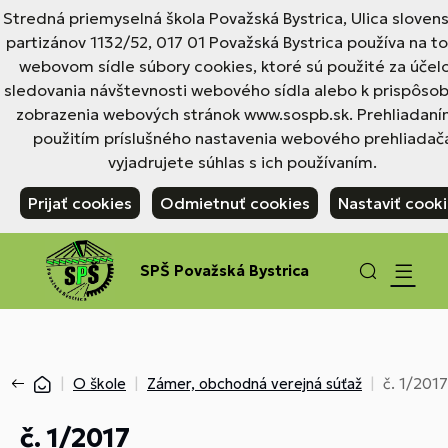
Stredná priemyselná škola Považská Bystrica, Ulica sloven
partizánov 1132/52, 017 01 Považská Bystrica používa na 
webovom sídle súbory cookies, ktoré sú použité za úče
sledovania návštevnosti webového sídla alebo k prispôso
zobrazenia webových stránok www.sospb.sk. Prehliadaní
použitím príslušného nastavenia webového prehliadač
vyjadrujete súhlas s ich používaním.
Prijať cookies
Odmietnuť cookies
Nastaviť cook
SPŠ Považská Bystrica
O škole
Zámer, obchodná verejná súťaž
č. 1/2017
č. 1/2017