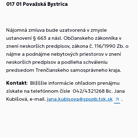
017 01 Považská Bystrica
Nájomná zmluva bude uzatvorená v zmysle
ustanovení § 663 a násl. Občianskeho zákonníka v
znení neskorších predpisov, zákona č. 116/1990 Zb. o
nájme a podnájme nebytových priestorov v znení
neskorších predpisov a podlieha schváleniu
predsedom Trenčianskeho samosprávneho kraja.
Kontakt
: Bližššie informácie ohľadom prenájmu
získate na telefónnom čísle 042/4321268 Bc. Jana
Kubišová, e-mail.
jana.kubisova@spspb.tsk.sk
.