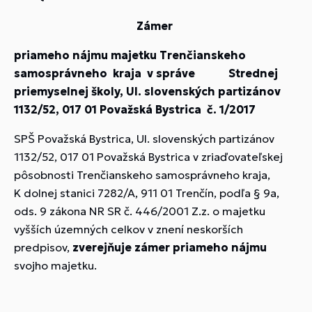
Zámer
priameho nájmu majetku Trenčianskeho
samosprávneho kraja v správe Strednej
priemyselnej školy, Ul. slovenských partizánov
1132/52, 017 01 Považská Bystrica č. 1/2017
SPŠ Považská Bystrica, Ul. slovenských partizánov
1132/52, 017 01 Považská Bystrica v zriaďovateľskej
pôsobnosti Trenčianskeho samosprávneho kraja,
K dolnej stanici 7282/A, 911 01 Trenčín, podľa § 9a,
ods. 9 zákona NR SR č. 446/2001 Z.z. o majetku
vyšších územných celkov v znení neskorších
predpisov,
zverejňuje zámer priameho nájmu
svojho majetku.