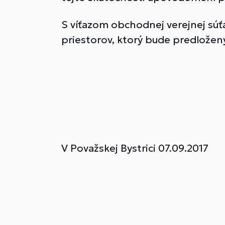
S víťazom obchodnej verejnej sú
priestorov, ktorý bude predložený
V Považskej Bystrici 07.0
riadite