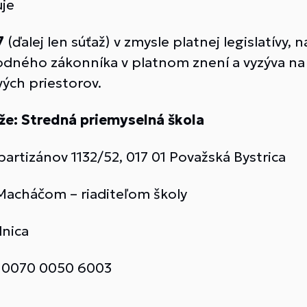
e
7
(ďalej len súťaž) v zmysle platnej legislatívy,
hodného zákonníka v platnom znení a vyzýva n
ých priestorov.
že: Stredná priemyselná škola
ánov 1132/52, 017 01 Považská Bystrica
háčom – riaditeľom školy
nica
70 0050 6003