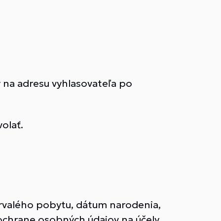
 na adresu vyhlasovateľa po
olať.
 trvalého pobytu, dátum narodenia,
chrane osobných údajov na účely