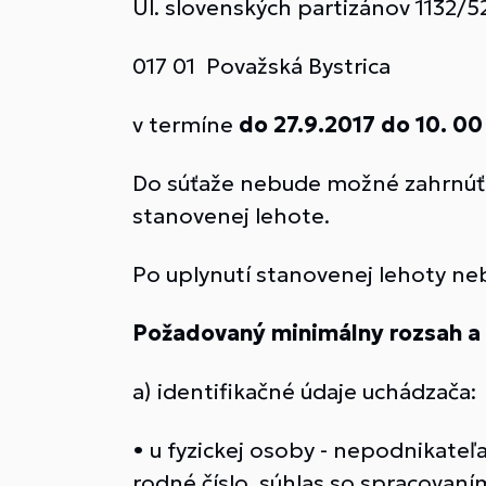
Ul. slovenských partizánov 1132/
017 01 Považská Bystrica
v termíne
do 27.9.2017 do 10. 00
Do súťaže nebude možné zahrnúť 
stanovenej lehote.
Po uplynutí stanovenej lehoty ne
Požadovaný minimálny rozsah a 
a) identifikačné údaje uchádzača:
• u fyzickej osoby - nepodnikateľ
rodné číslo, súhlas so spracova