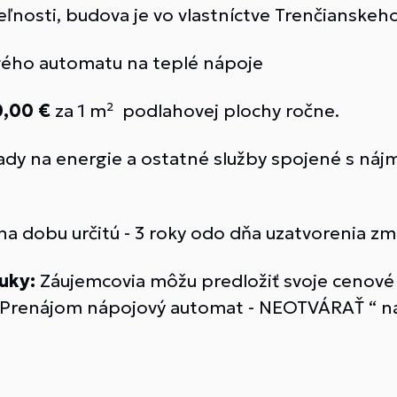
ľnosti, budova je vo vlastníctve Trenčianske
ého automatu na teplé nápoje
0,00 €
za 1 m² podlahovej plochy ročne.
ady na energie a ostatné služby spojené s náj
na dobu určitú - 3 roky odo dňa uzatvorenia zm
uky:
Záujemcovia môžu predložiť svoje cenov
“Prenájom nápojový automat - NEOTVÁRAŤ “ na