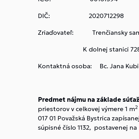
DIČ: 2020712298
Zriaďovateľ: Trenčiansky sam
K dolnej stanici 7282/20A
Kontaktná osoba: Bc. Jana Kubi
Predmet nájmu na základe súťaž
2
priestorov v celkovej výmere 1 m
017 01 Považská Bystrica zapísane
súpisné číslo 1132, postavenej na 