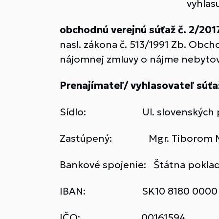
vyhlasuj
obchodnú verejnú súťaž č. 2/201
nasl. zákona č. 513/1991 Zb. Obc
nájomnej zmluvy o nájme nebytov
Prenajímateľ/ vyhlasovateľ súťa
Sídlo: Ul. slovenských partiz
Zastúpený: Mgr. Tiborom Mac
Bankové spojenie: Štátna poklad
IBAN: SK10 8180 0000 00
IČO: 00161594