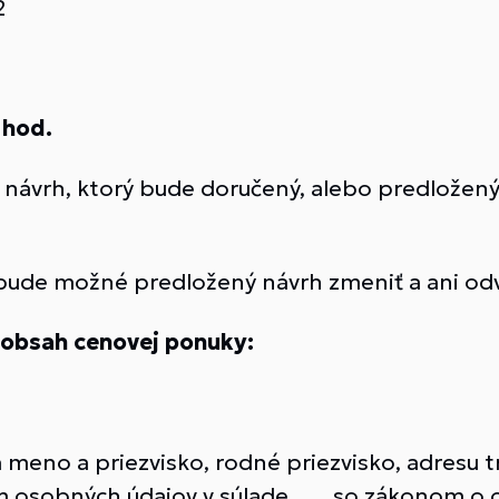
52
 hod.
návrh, ktorý bude doručený, alebo predložený
bude možné predložený návrh zmeniť a ani odv
obsah cenovej ponuky:
a meno a priezvisko, rodné priezvisko, adresu
ním osobných údajov v súlade so zákonom o o