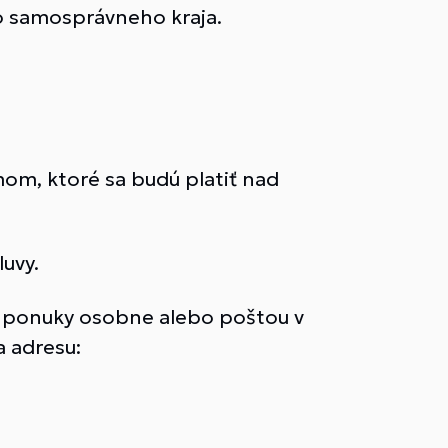
ho samosprávneho kraja.
mom, ktoré sa budú platiť nad
luvy.
é ponuky osobne alebo poštou v
 adresu: