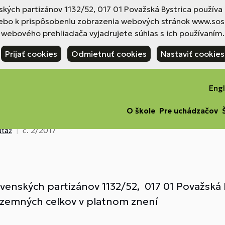
nských partizánov 1132/52, 017 01 Považská Bystrica použív
ebo k prispôsobeniu zobrazenia webových stránok www.sosp
webového prehliadača vyjadrujete súhlas s ich používaním.
Prijať cookies
Odmietnuť cookies
Nastaviť cookies
Engl
O škole
Pre uchádzačov
úťaž
č. 2/2017
ovenských partizánov 1132/52, 017 01 Považská 
 územných celkov v platnom znení