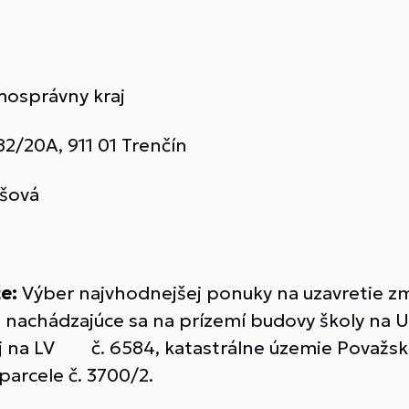
osprávny kraj
, 911 01 Trenčín
šová
e:
Výber najvhodnejšej ponuky na uzavretie z
nachádzajúce sa na prízemí budovy školy na Ul
j na LV č. 6584, katastrálne územie Považská B
parcele č. 3700/2.