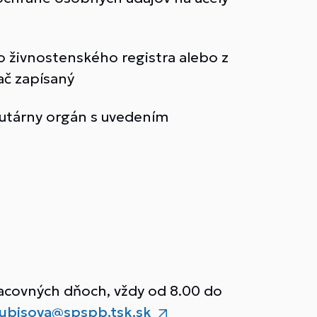
zo živnostenského registra alebo z
č zapísaný
tutárny orgán s uvedením
acovných dňoch, vždy od 8.00 do
kubisova@spspb.tsk.sk