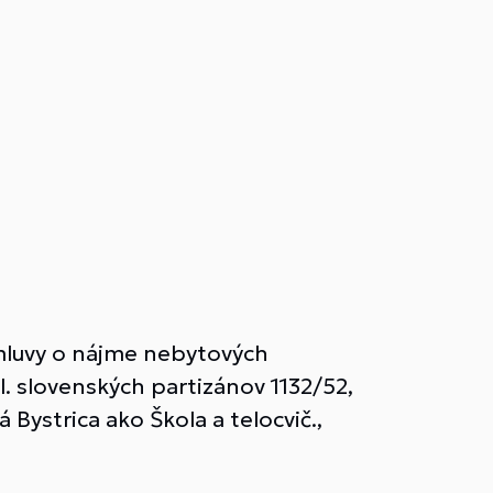
mluvy o nájme nebytových
. slovenských partizánov 1132/52,
ystrica ako Škola a telocvič.,