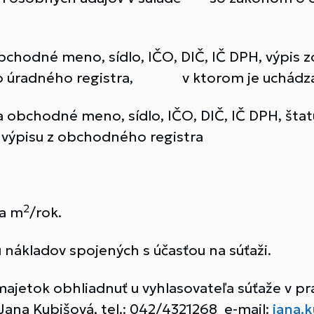
obchodné meno, sídlo, IČO, DIČ, IČ DPH, výpis 
ného úradného registra, v ktorom je uchádza
ľa obchodné meno, sídlo, IČO, DIČ, IČ DPH, šta
l výpisu z obchodného registra
2
za m
/rok.
ákladov spojených s účasťou na súťaži.
jetok obhliadnuť u vyhlasovateľa súťaže v pr
Jana Kubišová, tel.: 042/4321268 e-mail:
jana.