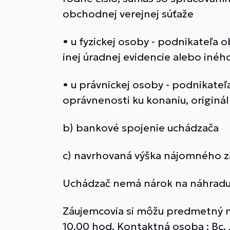
obchodnej verejnej súťaže
• u fyzickej osoby - podnikateľa 
inej úradnej evidencie alebo i
• u právnickej osoby - podnikate
oprávnenosti ku konaniu, originá
b) bankové spojenie uchádzača
c) navrhovaná výška nájomného 
Uchádzač nemá nárok na náhradu n
Záujemcovia si môžu predmetný ma
10.00 hod. Kontaktná osoba : Bc. 