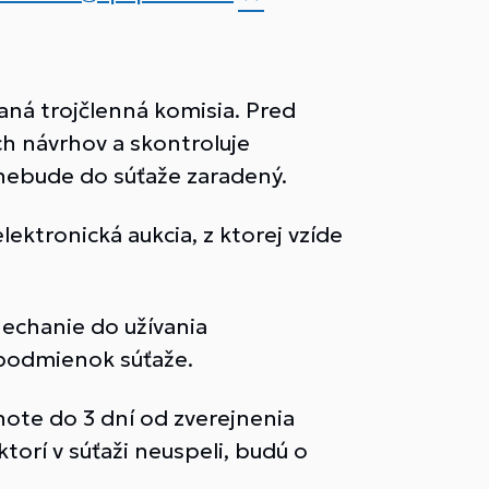
ná trojčlenná komisia. Pred
 návrhov a skontroluje
nebude do súťaže zaradený.
ektronická aukcia, z ktorej vzíde
echanie do užívania
 podmienok súťaže.
ote do 3 dní od zverejnenia
orí v súťaži neuspeli, budú o