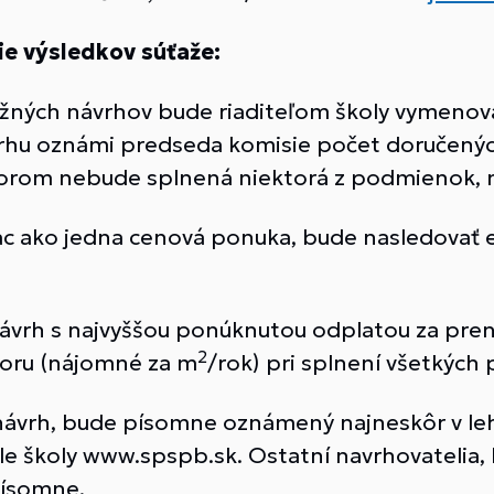
ie výsledkov súťaže:
žných návrhov bude riaditeľom školy vymenova
hu oznámi predseda komisie počet doručených
torom nebude splnená niektorá z podmienok, 
c ako jedna cenová ponuka, bude nasledovať el
ávrh s najvyššou ponúknutou odplatou za pren
2
oru (nájomné za m
/rok) pri splnení všetkých
 návrh, bude písomne oznámený najneskôr v leh
 školy www.spspb.sk. Ostatní navrhovatelia, kt
písomne.