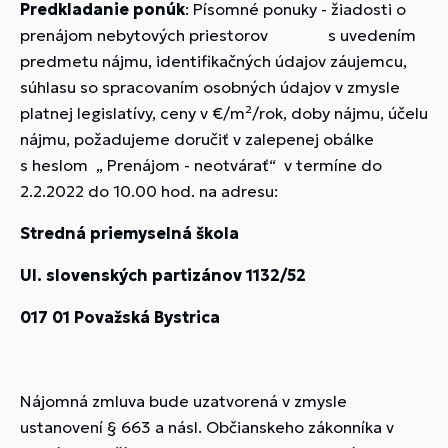
Predkladanie ponúk
: Písomné ponuky - žiadosti o
prenájom nebytových priestorov s uvedením
predmetu nájmu, identifikačných údajov záujemcu,
súhlasu so spracovaním osobných údajov v zmysle
platnej legislatívy, ceny v €/m²/rok, doby nájmu, účelu
nájmu, požadujeme doručiť v zalepenej obálke
s heslom „ Prenájom - neotvárať“ v termíne do
2.2.2022 do 10.00 hod. na adresu:
Stredná priemyselná škola
Ul. slovenských partizánov 1132/52
017 01 Považská Bystrica
Nájomná zmluva bude uzatvorená v zmysle
ustanovení § 663 a násl. Občianskeho zákonníka v