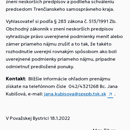
znení neskorších predpisov a podlieha schváleniu
predsedom Trenčianskeho samosprávneho kraja.
Vyhlasovateľ si podľa § 283 zákona č. 513/1991 Zb.
Obchodný zákonník v znení neskorších predpisov
vyhradzuje právo uverejnené podmienky meniť alebo
zámer priameho nájmu zrušiť a to tak, že takéto
rozhodnutie uverejní rovnakým spôsobom ako boli
uverejnené podmienky priameho nájmu, prípadne
odmietnuť predložené ponuky.
Kontakt
: Bližšie informácie ohľadom prenájmu
získate na telefónnom čísle 042/4321268 Bc. Jana
Kubišová, e-mail:
jana.kubisova@spspb.tsk.sk
.
V Považskej Bystrici 18.1.2022