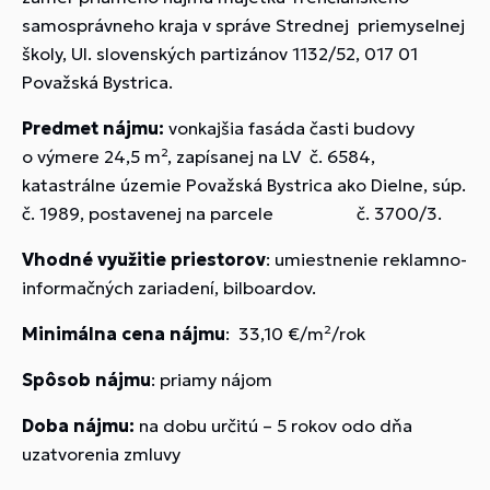
samosprávneho kraja v správe Strednej priemyselnej
školy, Ul. slovenských partizánov 1132/52, 017 01
Považská Bystrica.
Predmet nájmu:
vonkajšia fasáda časti budovy
o výmere 24,5 m², zapísanej na LV č. 6584,
katastrálne územie Považská Bystrica ako Dielne, súp.
č. 1989, postavenej na parcele č. 3700/3.
Vhodné využitie priestorov
: umiestnenie reklamno-
informačných zariadení, bilboardov.
Minimálna cena nájmu
: 33,10 €/m²/rok
Spôsob nájmu
: priamy nájom
Doba nájmu:
na dobu určitú
– 5 rokov odo dňa
uzatvorenia zmluvy