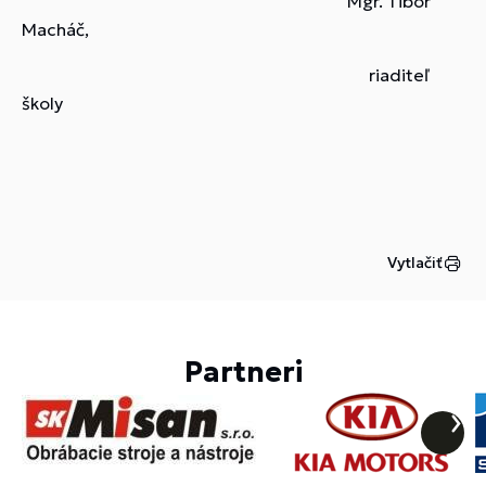
Mgr. Tibor
Macháč,
riaditeľ
školy
Vytlačiť
Partneri