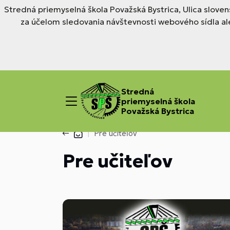
Stredná priemyselná škola Považská Bystrica, Ulica slove
za účelom sledovania návštevnosti webového sídla al
Stredná
priemyselná škola
Považská Bystrica
Pre učiteľov
Pre učiteľov