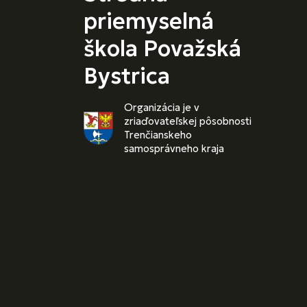
priemyselná
škola Považská
Bystrica
Organizácia je v
zriaďovateľskej pôsobnosti
Trenčianskeho
samosprávneho kraja