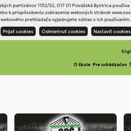
nských partizánov 1132/52, 017 01 Považská Bystrica použív
ebo k prispôsobeniu zobrazenia webových stránok www.sosp
webového prehliadača vyjadrujete súhlas s ich používaním.
Prijať cookies
Odmietnuť cookies
Nastaviť cookies
Engl
O škole
Pre uchádzačov