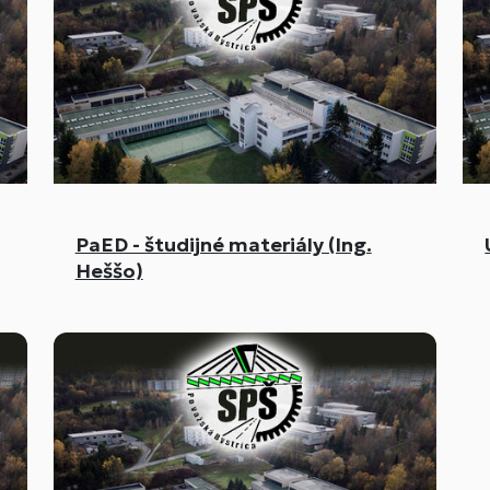
PaED - študijné materiály (Ing.
Heššo)